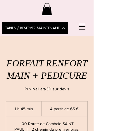
TARIFS / RESERVER MAINTENANT
FORFAIT RENFORT
MAIN + PEDICURE
Prix Nail art/3D sur devis
À
partir
1 h 45 min
1
À partir de 65 €
de
65
4
euros
5
100 Route de Cambaie SAINT
m
PAUL
|
2 chemin du premier bras,
i