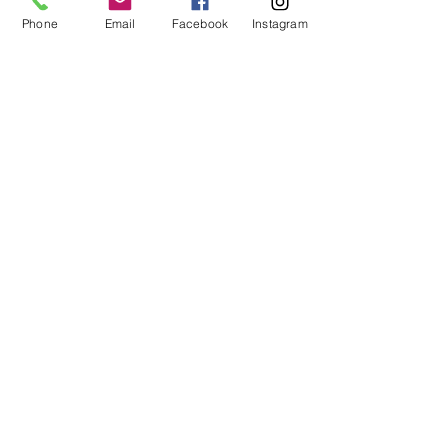
Phone
Email
Facebook
Instagram
FACEBOOK: Sélé'nails Prothésiste
Ongulaire
HORAIRE
D'OUVERTURE
Lundi au Samedi: 08:30-20:00
Dimanche: Fermé
ADRESSE
2 CHEMIN DU PREMIER BRAS,
97490 SAINT DENIS