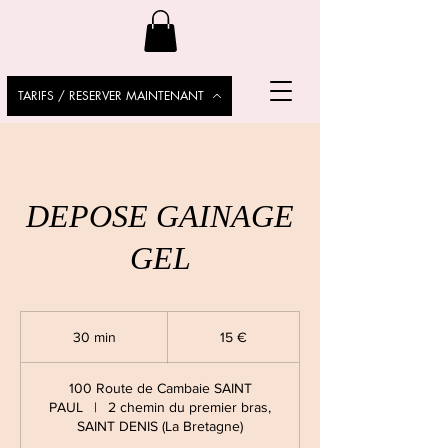
TARIFS / RESERVER MAINTENANT
DEPOSE GAINAGE
GEL
15
euros
30 min
3
15 €
0
m
100 Route de Cambaie SAINT
i
PAUL
|
2 chemin du premier bras,
n
SAINT DENIS (La Bretagne)