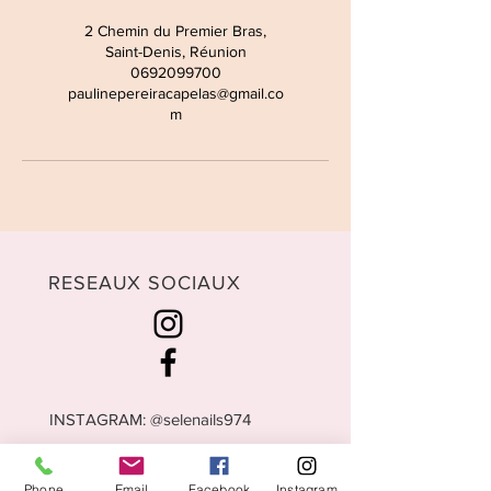
2 Chemin du Premier Bras,
Saint-Denis, Réunion
0692099700
paulinepereiracapelas@gmail.co
m
RESEAUX SOCIAUX
INSTAGRAM: @selenails974
FACEBOOK: Sélé'nails Prothésiste
Phone
Email
Facebook
Instagram