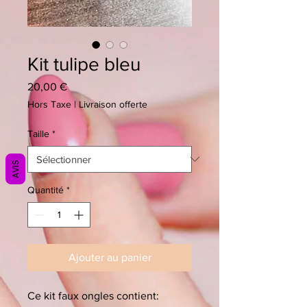
Kit tulipe bleu
Prix
20,00 €
Hors Taxe
|
Livraison offerte
Taille
*
AVIS
Quantité
*
Ajouter au panier
Ce kit faux ongles contient: