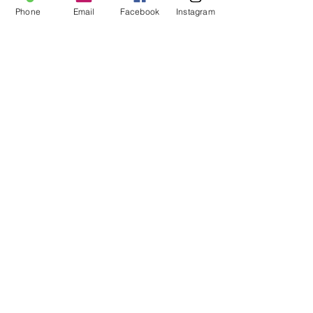
Phone
Email
Facebook
Instagram
FACEBOOK: Sélé'nails Prothésiste
Ongulaire
HORAIRE
D'OUVERTURE
Lundi au Samedi: 08:30-20:00
Dimanche: Fermé
ADRESSE
2 CHEMIN DU PREMIER BRAS,
97490 SAINT DENIS