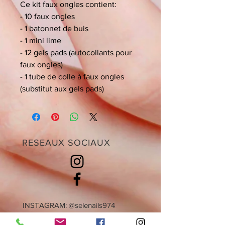
Ce kit faux ongles contient:
- 10 faux ongles
- 1 batonnet de buis
- 1 mini lime
- 12 gels pads (autocollants pour 
faux ongles)
- 1 tube de colle à faux ongles 
(substitut aux gels pads)
RESEAUX SOCIAUX
INSTAGRAM: @selenails974